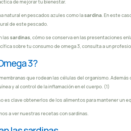
áctica de mejorar tu bienestar.
ma natural en pescados azules como la
sardina
. En este ca
tural de este pescado.
n las
sardinas
, cómo se conserva en las
presentaciones enl
ecífica sobre tu consumo de omega 3, consulta a un profesion
 Omega 3?
 membranas que rodean las células del organismo. Además d
ínea y al control de la inflamación en el cuerpo.
(1)
mo es clave obtenerlos de los alimentos para mantener un equ
mos a ver nuestras
recetas con sardinas
.
an las sardinas