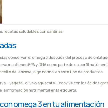
as
recetas saludables con sardinas
.
tadas
adas
conservan el omega 3 después del proceso de enlatad
nserva mantienen EPA y DHA como parte de su
perfil nutriment
 aceite del envase, algo normal en este tipo de productos.
rva
—vegetal, oliva o aguacate— convive con los ácidos gra
 la información nutrimental en la etiqueta.
s con omega 3 en tu alimentación