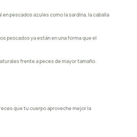
 en pescados azules como la sardina, la caballa
e los pescados ya están en una forma que el
s naturales frente a peces de mayor tamaño.
voreces que tu cuerpo aproveche mejor la