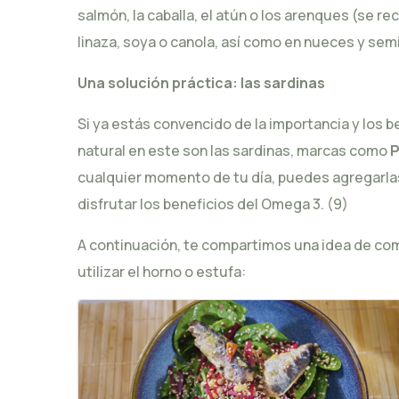
salmón, la caballa, el atún o los arenques (se
linaza, soya o canola, así como en nueces y semil
Una solución práctica: las sardinas
Si ya estás convencido de la importancia y los
natural en este son las sardinas, marcas como
P
cualquier momento de tu día, puedes agregarlas
disfrutar los beneficios del Omega 3. (9)
A continuación, te compartimos una idea de comid
utilizar el horno o estufa: