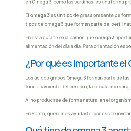
en Omega 3, como las
sardinas
, es una forma pr
El
omega 3
es un tipo de grasa presente de for
tipos de omega 3 que forman parte del perfil na
En esta guía te explicamos qué
omega 3
aporta
alimentación del día a día. Para orientación esp
¿Por qué es importante el
Los ácidos grasos Omega 3 forman parte de las
funcionamiento del cerebro, la circulación sangu
Al no producirse de forma natural en el organis
En Ponto, queremos ayudarte, por eso te invita
Qué tipo de omega 3 aport