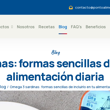
contacto@pontoalim
uctos
Nosotros
Recetas
Blog
FAQ's
Beneficios
Blog
s: formas sencillas de
alimentación diaria
log
/
Omega 3 sardinas: formas sencillas de incluirlo en tu alimenta