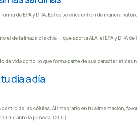
 forma de EPA y DHA. Estos se encuentran de manera natural
 el de la linaza o la chía—, que aporta ALA, el EPA y DHA d
clo de vida corto, lo que forma parte de sus característica
tu día a día
 dentro de las células. Al integrarlo en tu alimentación, fa
dad durante la jornada.
(2)
(1)