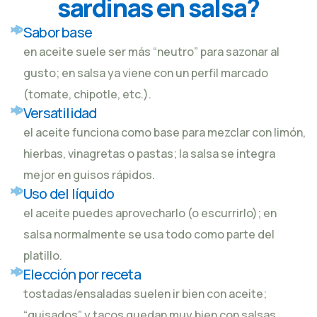
sardinas en salsa?
Sabor base
en aceite suele ser más “neutro” para sazonar al
gusto; en salsa ya viene con un perfil marcado
(tomate, chipotle, etc.).
Versatilidad
el aceite funciona como base para mezclar con limón,
hierbas, vinagretas o pastas; la salsa se integra
mejor en guisos rápidos.
Uso del líquido
el aceite puedes aprovecharlo (o escurrirlo); en
salsa normalmente se usa todo como parte del
platillo.
Elección por receta
tostadas/ensaladas suelen ir bien con aceite;
“guisados” y tacos quedan muy bien con salsas.