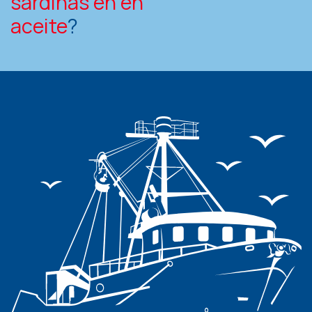
sardinas en en
aceite
?